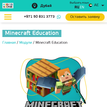
Выбрать язык
AE
Дубай
RU
EN
Оставить заявку
+971 50 831 3773
Minecraft Education
Главная
/
Модули
/
Minecraft Education